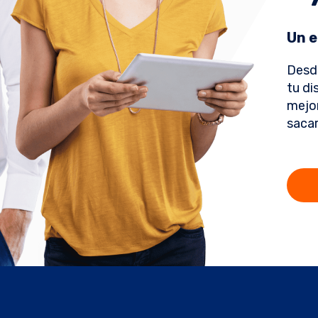
Un e
Desd
tu di
mejor
sacar