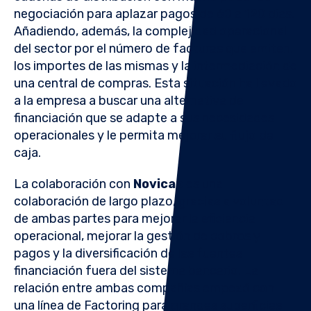
negociación para aplazar pagos de 60 a 120 días.
Añadiendo, además, la complejidad operacional
del sector por el número de facturas que emiten,
los importes de las mismas y la intermediación de
una central de compras. Esta situación ha llevado
a la empresa a buscar una alternativa de
financiación que se adapte a sus necesidades
operacionales y le permita mejorar su flujo de
caja.
La colaboración con
Novicap
es una
colaboración de largo plazo, gracias a voluntad
de ambas partes para mejorar la eficiencia
operacional, mejorar la gestión de cobros y
pagos y la diversificación de las fuentes
financiación fuera del sistema bancario. La
relación entre ambas compañías empezó con
una línea de Factoring para grandes superficies