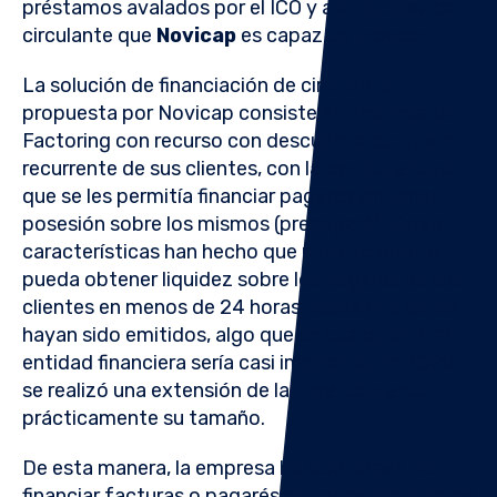
préstamos avalados por el ICO y a la liquidez de
circulante que
Novicap
es capaz de proveer.
La solución de financiación de circulante
propuesta por Novicap
consiste en una línea de
Factoring con recurso con descuento puntual no
recurrente de sus clientes, con la particularidad
que se les permitía financiar pagarés sin tener
posesión sobre los mismos (prepagaré). Estas
características han hecho que
nuestro cliente
pueda obtener liquidez sobre los pagarés de sus
clientes en menos de 24 horas desde que estos
hayan sido emitidos, algo que en cualquier otra
entidad financiera sería casi imposible. En 2020
se realizó una extensión de la línea, doblando
prácticamente su tamaño.
De esta manera, la empresa
ha sido capaz de
financiar facturas o pagarés de todos los clientes