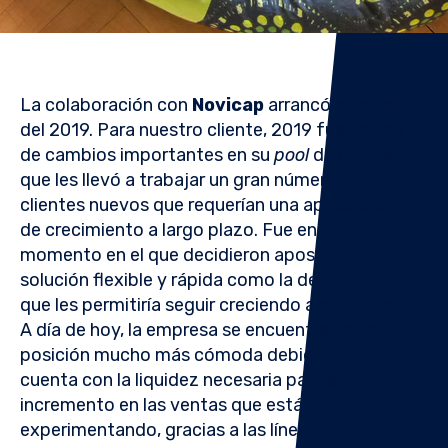
La colaboración con
Novicap
arrancó a finales
del 2019. Para nuestro cliente
, 2019 fue un año
de cambios importantes en su
pool
de clientes,
que les llevó a trabajar un gran número de
clientes nuevos que requerían una apuesta clara
de crecimiento a largo plazo. Fue en ese
momento en el que decidieron apostar por una
solución flexible y rápida como la de
Novicap
,
que les permitiría seguir creciendo a corto plazo.
A día de hoy, la empresa se encuentra en una
posición mucho más cómoda debido a que
cuenta con la liquidez necesaria para afrontar el
incremento en las ventas que están
experimentando, gracias a las líneas de