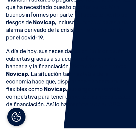
que ha necesitado puesto que todos recibían
buenos informes por parte del departamento de
riesgos de
Novicap
, incluso durante el estado de
alarma derivado de la crisis sanitaria producida
por el covid-19.
A día de hoy, sus necesidades de liquidez están
cubiertas gracias a su acceso a financiación
bancaria y la financiación alternativa que provee
Novicap.
La situación tan inestable de la
economía hace que, disponer de partners ágiles y
flexibles como
Novicap,
suponga una ventaja
competitiva para tener cubiertas las necesidades
de financiación. Así lo ha manifestado
su COO: