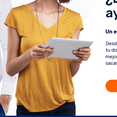
a
Un e
Desd
tu di
mejor
sacar