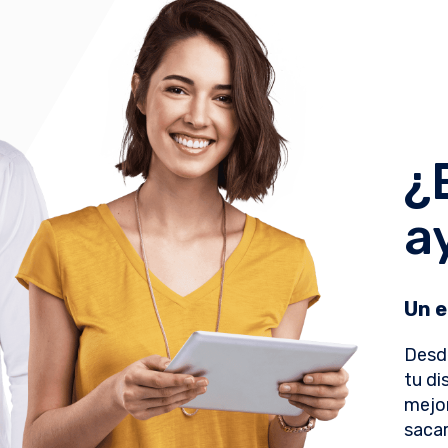
¿
a
Un e
Desd
tu di
mejor
sacar