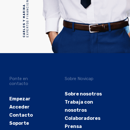
EXPERTOS FINANCIEROS DE NOVICAP
CARLOS Y MARINA
Ponte en
Sobre Novicap
contacto
Sobre nosotros
Empezar
Trabaja con
Acceder
nosotros
Contacto
Colaboradores
Soporte
Prensa