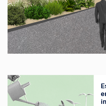
E
e
i