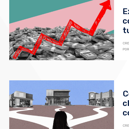
E
c
t
CRE
POR
C
c
c
CRE