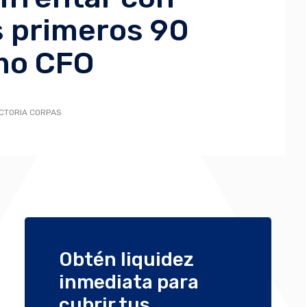
s primeros 90
mo CFO
ICTORIA CORPAS
Obtén liquidez
inmediata para
cubrir tus