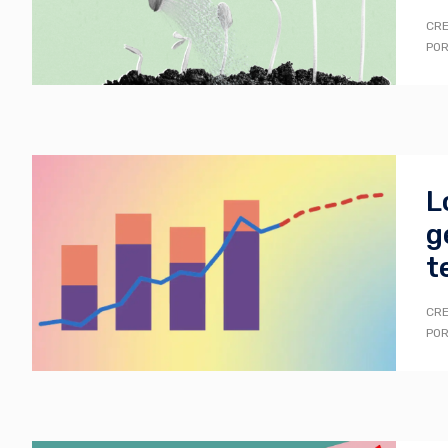
CRE
POR
L
g
t
CRE
POR