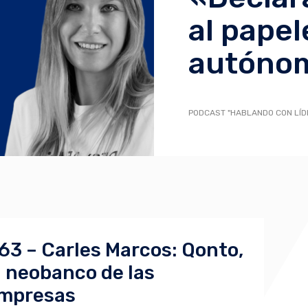
al papel
autóno
PODCAST "HABLANDO CON LÍD
63 – Carles Marcos: Qonto,
l neobanco de las
mpresas