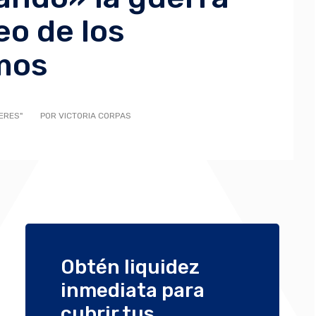
eo de los
mos
ERES"
POR VICTORIA CORPAS
Obtén liquidez
inmediata para
cubrir tus