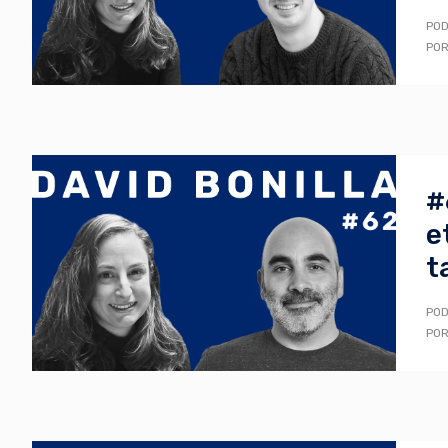
POD
POR
#
e
t
POD
POR